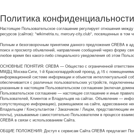
Политика конфиденциальност
Настоящее Пользовательское соглашение регулирует отношения между 
ресурсов (сайтов): "wikimetria.ru, mercury-city.club", посвященных в 
Полным и безоговорочным принятием данного предложения CREBA в адр
поиск и просмотр объявлений, направление сообщений через форму свя
любое время без какого-либо специального уведомления об этом Польз
ОСНОВНЫЕ ПОНЯТИЯ: CREBA — Общество с ограниченной ответственнос
ММДЦ Москва-Сити, 1-й Красногвардейский проезд, д.15 с помещениям
информационной системе информации и объектов интеллектуальной собс
обеспечивается с различных пользовательских устройств, подключенны
указанным в настоящем Пользовательском соглашении (включая домены
Пользовательское соглашение — настоящее соглашение и иные правила
Пользователей, Клиентов и Владельцев на сайтах. Объявление — инф
сопутствующую информацию), размещаемое на сайте, адресованное не
Владельцем / Консультантом / Заказчиком / Лицом, представляющим и
почты), указываемые самостоятельно Пользователем в процессе взаи
CREBA в связи с использованием Сайта.
ОБЩИЕ ПОЛОЖЕНИЯ: Доступ к сервисам Сайта CREBA предлагает Пользо