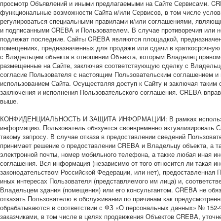
просмотр Объявлений и иными предлагаемыми на Сайте Сервисами. CRE
функциональные возможности Сайта и/или Сервисов, в том числе усло
регулироваться специальными правилами и/или соглашениями, являющ
и подписанными CREBA и Пользователем. В случае противоречия или н
подлежат последние. Сайты CREBA являются площадкой, предназначенн
помещениях, предназначенных для продажи или сдачи в краткосрочную 
с Владельцем объекта в отношении Объекта, которым Владелец правомо
размещенные на Сайте, заключая соответствующую сделку с Владельце
согласие Пользователя с настоящим Пользовательским соглашением и п
использованием Сайта. Осуществляя доступ к Сайту и заключая таким 
заключения и исполнения Пользовательского соглашения. CREBA вправ
выше.
КОНФИДЕНЦИАЛЬНОСТЬ И ЗАЩИТА ИНФОРМАЦИИ: В рамках использования
информацию. Пользователь обязуется своевременно актуализировать Св
такому запросу. В случае отказа в предоставлении сведений Пользова
принимает решение о предоставлении CREBA и Владельцу объекта, а та
электронной почты, номер мобильного телефона, а также любая иная и
соглашения. Вся информация (независимо от того относится ли такая
законодательством Российской Федерации, или нет), предоставленная П
иных интересах Пользователя (представляемого им лица) и, соответств
Владельцем здания (помещения) или его консультантом. CREBA не обя
отказать Пользователю в обслуживании по причинам как предусмотрен
обрабатываются в соответствии с ФЗ «О персональных данных» № 152
заказчиками, в том числе в целях продвижения Объектов CREBA, уточн