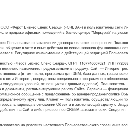
и
ООО «Фёрст Бизнес Спейс Сёарш» («CREBA») и пользователем сети Инт
том числе продаже офисных помещений в бизнес-центре "Меркурий" на ука
ес Пользователя о заключении договора является совершение Пользова
зи, общение в чате и иные действия по использованию функциональнос
ователя. Регулярное ознакомление с действующей редакцией Пользоват
тью «Фёрст Бизнес Спейс Сёарш», ОГРН 1167746607621, ИНН 77263807
и нежилого назначения, предлагаемыми в продажу. Сайт — Интернет ре
твенности (в том числе, программа для ЭВМ, база данных, графическое
х к сети Интернет, посредством специального программного обеспечени
 следующих уровней, относящихся к данным адресам). Пользователь — 
 и документы, регламентирующие работу Сайта. Сервисы — функционал
ормационное сообщение с предложением об аренде/продаже/покупке Об
определенному кругу лиц. Клиент — Пользователь, осуществляющий п
нтересы владельца в отношении Объекта и заключающий сделку с Владе
модействия на Сайте либо присвоенное CREBA автоматически. Сведени
вателю на условиях настоящего Пользовательского соглашения воспо