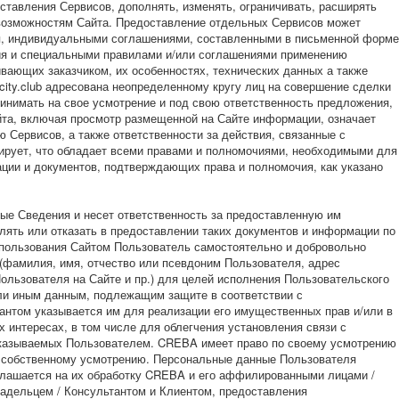
тавления Сервисов, дополнять, изменять, ограничивать, расширять
возможностям Сайта. Предоставление отдельных Сервисов может
я, индивидуальными соглашениями, составленными в письменной форме
ия и специальными правилами и/или соглашениями применению
ющих заказчиком, их особенностях, технических данных а также
ity.club адресована неопределенному кругу лиц на совершение сделки
инимать на свое усмотрение и под свою ответственность предложения,
та, включая просмотр размещенной на Сайте информации, означает
 Сервисов, а также ответственности за действия, связанные с
ирует, что обладает всеми правами и полномочиями, необходимыми для
ции и документов, подтверждающих права и полномочия, как указано
Сведения и несет ответственность за предоставленную им
ять или отказать в предоставлении таких документов и информации по
е пользования Сайтом Пользователь самостоятельно и добровольно
(фамилия, имя, отчество или псевдоним Пользователя, адрес
льзователя на Сайте и пр.) для целей исполнения Пользовательского
или иным данным, подлежащим защите в соответствии с
антом указывается им для реализации его имущественных прав и/или в
 интересах, в том числе для облегчения установления связи с
указываемых Пользователем. CREBA имеет право по своему усмотрению
о собственному усмотрению. Персональные данные Пользователя
глашается на их обработку CREBA и его аффилированными лицами /
ладельцем / Консультантом и Клиентом, предоставления