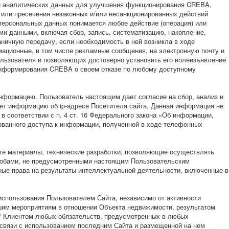
 и аналитических данных для улучшения функционирования CREBA,
или пресечения незаконных и/или несанкционированных действий
персональных данных понимается любое действие (операция) или
ми данными, включая сбор, запись, систематизацию, накопление,
аничную передачу, если необходимость в ней возникла в ходе
мационные, в том числе рекламные сообщения, на электронную почту и
льзователя и позволяющих достоверно установить его волеизъявление
 информирования CREBA о своем отказе по любому доступному
рмацию. Пользователь настоящим дает согласие на сбор, анализ и
ет информацию об ip-адресе Посетителя сайта. Данная информация не
 соответствии с п. 4 ст. 16 Федерального закона «Об информации,
ванного доступа к информации, полученной в ходе телефонных
 материалы, технические разработки, позволяющие осуществлять
пособами, не предусмотренными настоящим Пользовательским
ые права на результаты интеллектуальной деятельности, включенные в
ользования Пользователем Сайта, независимо от активности
йшим мероприятиям в отношении Объекта недвижимости, результатом
 / Клиентом любых обязательств, предусмотренных в любых
 связи с использованием последним Сайта и размещенной на нем