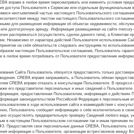
BA вправе в любое время пересматривать или изменять условия предос
вия доступа Пользователя к Сервисам или отдельным функциональным 
имися неотъемлемой частью настоящего Пользовательского соглашени
есоответствия между текстом настоящего Пользовательского соглашен
ыми для размещения информации об объектах недвижимости, обслужива
или долгосрочную аренду. Информация размещаемая на сайте mercury-c
чен распоряжаться (осуществлять сделки данного типа), а Клиентам пр
м. Независимо от характера действий Пользователя использование Сай
ринятие на себя обязательств следовать инструкциям по использованию
образом настоящее Пользовательское соглашение, Пользователь гарант
е в любое время потребовать от Пользователя предоставление информа
 Сайта Пользователь обязуется предоставлять только достоверные 
едения. CREBA вправе запрашивать, а Пользователь обязан предоставл
телем CREBA вправе отказать в консультации Пользователя. В процесс
кже его представителю персональных и иных сведений о Пользователе 
нформация, предоставленная Пользователем, информация о действиях По
 информация законодательством Российской Федерации к персональным 
ользователем в ходе использования сайта и взаимодействия с консульт
енно, Пользователь сообщает информацию о себе исключительно в своих
зано осуществлять предварительную проверку Сведений любого вида, 
ным в настоящем Пользовательском соглашении так и иным причинам п
-ФЗ. Предоставляя свои персональные данные CREBA, Пользователь со
ения информации о Пользователе, организации встреч/звонков между В