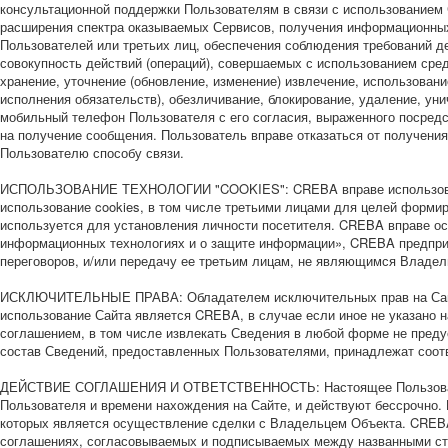
консультационной поддержки Пользователям в связи с использованием
расширения спектра оказываемых Сервисов, получения информационных
Пользователей или третьих лиц, обеспечения соблюдения требований д
совокупность действий (операций), совершаемых с использованием сред
хранение, уточнение (обновление, изменение) извлечение, использовани
исполнения обязательств), обезличивание, блокирование, удаление, у
мобильный телефон Пользователя с его согласия, выраженного посред
на получение сообщения. Пользователь вправе отказаться от получени
Пользователю способу связи.
ИСПОЛЬЗОВАНИЕ ТЕХНОЛОГИИ "COOKIES": CREBA вправе использовать т
использование cookies, в том числе третьими лицами для целей форми
используется для установления личности посетителя. CREBA вправе осу
информационных технологиях и о защите информации», CREBA предпри
переговоров, и/или передачу ее третьим лицам, не являющимся Владел
ИСКЛЮЧИТЕЛЬНЫЕ ПРАВА: Обладателем исключительных прав на Сайт вк
использование Сайта является CREBA, в случае если иное не указано 
соглашением, в том числе извлекать Сведения в любой форме не пред
состав Сведений, предоставленных Пользователями, принадлежат соо
ДЕЙСТВИЕ СОГЛАШЕНИЯ И ОТВЕТСТВЕННОСТЬ: Настоящее Пользовательск
Пользователя и времени нахождения на Сайте, и действуют бессрочно
которых является осуществление сделки с Владельцем Объекта. CREBA
соглашениях, согласовываемых и подписываемых между названными сто