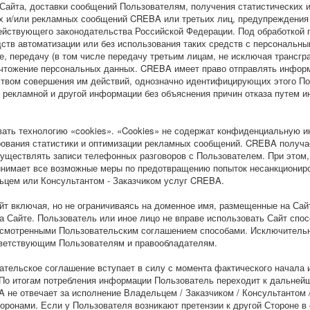
 Сайта, доставки сообщений Пользователям, получения статистических
 и/или рекламных сообщений CREBA или третьих лиц, предупреждения 
ействующего законодательства Российской Федерации. Под обработкой 
ств автоматизации или без использования таких средств с персональны
е, передачу (в том числе передачу третьим лицам, не исключая трансгр
ничтожение персональных данных. CREBA имеет право отправлять инфор
ством совершения им действий, однозначно идентифицирующих этого По
я рекламной и другой информации без объяснения причин отказа путем
ехнологию «cookies». «Cookies» не содержат конфиденциальную инфо
рования статистики и оптимизации рекламных сообщений. CREBA получа
ществлять записи телефонных разговоров с Пользователем. При этом, в
нимает все возможные меры по предотвращению попыток несанкциониро
ьцем или Консультантом - Заказчиком услуг CREBA.
лючая, но не ограничиваясь на доменное имя, размещенные на Сайте
на Сайте. Пользователь или иное лицо не вправе использовать Сайт с
усмотренными Пользовательским соглашением способами. Исключительн
тветствующим Пользователям и правообладателям.
ое соглашение вступает в силу с момента фактического начала исп
. По итогам потребления информации Пользователь переходит к дальне
 не отвечает за исполнение Владельцем / Заказчиком / Консультантом
ронами. Если у Пользователя возникают претензии к другой Стороне в