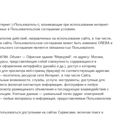
ернет («Пользователь»), возникающие при использовании интернет-
занных в Пользовательском соглашении условиях.
телем действий, направленных на использование сайта, в том числе,
ти сайта. Пользовательское соглашение может быть изменено CREBA в
ельского соглашения является обязанностью Пользователя.
89. Объект — Офисное здание "Меркурий", по адресу: Москва,
сурсы, представляющие собой совокупность содержащихся в
 оформление интерфейса (дизайн) и др.), доступ к которому
я для просмотра веб-страниц (браузер) по соответствующим адресам,
посетитель ресурсов сети Интернет, в том числе Сайта.
ьные возможности, службы, услуги, инструменты, доступные для
ъекта (включая контактную информацию, фотографии и любую
росмотр размещенного объявления и последующее взаимодействие с
льцем. Учетные данные — уникальный логин (адрес электронной
я — любые материалы и информация, предоставляемые Пользователем
льзоваться доступными на сайтах Сервисами, включая поиск и