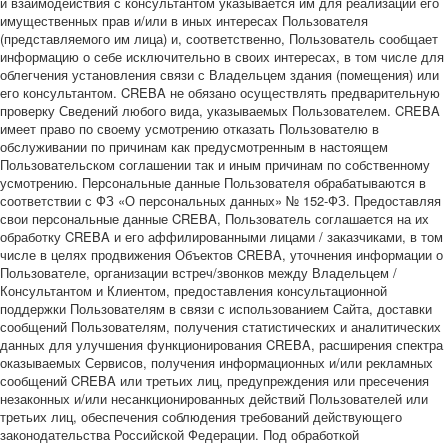
и взаимодействия с консультантом указывается им для реализации его
имущественных прав и/или в иных интересах Пользователя
(представляемого им лица) и, соответственно, Пользователь сообщает
информацию о себе исключительно в своих интересах, в том числе для
облегчения установления связи с Владельцем здания (помещения) или
его консультантом. CREBA не обязано осуществлять предварительную
проверку Сведений любого вида, указываемых Пользователем. CREBA
имеет право по своему усмотрению отказать Пользователю в
обслуживании по причинам как предусмотренным в настоящем
Пользовательском соглашении так и иным причинам по собственному
усмотрению. Персональные данные Пользователя обрабатываются в
соответствии с ФЗ «О персональных данных» № 152-ФЗ. Предоставляя
свои персональные данные CREBA, Пользователь соглашается на их
обработку CREBA и его аффилированными лицами / заказчиками, в том
числе в целях продвижения Объектов CREBA, уточнения информации о
Пользователе, организации встреч/звонков между Владельцем /
Консультантом и Клиентом, предоставления консультационной
поддержки Пользователям в связи с использованием Сайта, доставки
сообщений Пользователям, получения статистических и аналитических
данных для улучшения функционирования CREBA, расширения спектра
оказываемых Сервисов, получения информационных и/или рекламных
сообщений CREBA или третьих лиц, предупреждения или пресечения
незаконных и/или несанкционированных действий Пользователей или
третьих лиц, обеспечения соблюдения требований действующего
законодательства Российской Федерации. Под обработкой