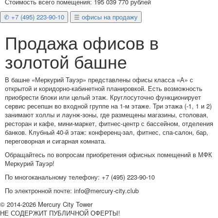
Стоимость всего помещения: 195 039 770 рублей
✆ +7 (495) 223-90-10
☰ офисы на продажу
Продажа офисов в
золотой башне
В башне «Меркурий Тауэр» представлены офисы класса «А» с
открытой и коридорно-кабинетной планировкой. Есть возможность
приобрести блоки или целый этаж. Круглосуточно функционирует
сервис ресепшн во входной группе на 1-м этаже. Три этажа (-1, 1 и 2)
занимают холлы и лаунж-зоны, где размещены магазины, столовая,
ресторан и кафе, мини-маркет, фитнес-центр с бассейном, отделения
банков. Клубный 40-й этаж: конференц-зал, фитнес, спа-салон, бар,
переговорная и сигарная комната.
Обращайтесь по вопросам приобретения офисных помещений в МФК
Меркурий Тауэр!
По многоканальному телефону: +7 (495) 223-90-10
По электронной почте: info@mercury-city.club
© 2014-
2026 Mercury City Tower
НЕ СОДЕРЖИТ ПУБЛИЧНОЙ ОФЕРТЫ!