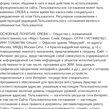
форму связи, общение в чате и иные действия по использованию
функциональности сайта. Пользовательское соглашение может быть
изменено CREBA в любое время без какого-либо специального
уведомления об этом Пользователя. Регулярное ознакомление с
действующей редакцией Пользовательского соглашения является
обязанностью Пользователя.
ОСНОВНЫЕ ПОНЯТИЯ: CREBA — Общество с ограниченной
ответственностью «Фёрст Бизнес Спейс Сёарш», ОГРН 1167746607621,
ИНН 7726380789. Объект — Офисное здание "Меркурий", по адресу:
Москва, ММДЦ Москва-Сити, 1-й Красногвардейский проезд, д.15 с
помещениями нежилого назначения, предлагаемыми в продажу. Сайт —
Интернет ресурсы, представляющие собой совокупность содержащихся
в информационной системе информации и объектов интеллектуальной
собственности (в том числе, программа для ЭВМ, база данных,
графическое оформление интерфейса (дизайн) и др.), доступ к которому
обеспечивается с различных пользовательских устройств,
подключенных к сети Интернет, посредством специального
программного обеспечения для просмотра веб-страниц (браузер) по
соответствующим адресам, указанным в настоящем Пользовательском
соглашении (включая домены следующих уровней, относящихся к
данным адресам). Пользователь — посетитель ресурсов сети Интернет,
в том числе Сайта. Пользовательское соглашение — настоящее
соглашение и иные правила и документы, регламентирующие работу
Сайта. Сервисы — функциональные возможности, службы, услуги,