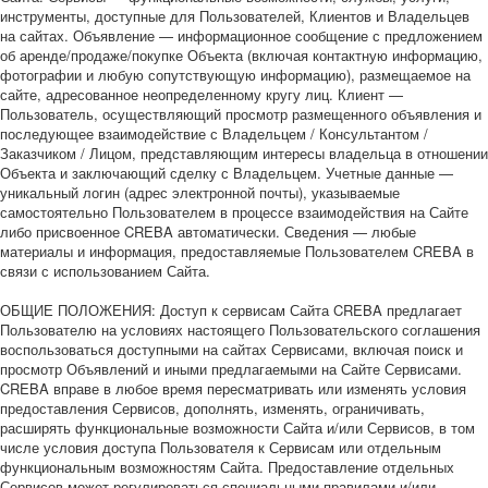
инструменты, доступные для Пользователей, Клиентов и Владельцев
на сайтах. Объявление — информационное сообщение с предложением
об аренде/продаже/покупке Объекта (включая контактную информацию,
фотографии и любую сопутствующую информацию), размещаемое на
сайте, адресованное неопределенному кругу лиц. Клиент —
Пользователь, осуществляющий просмотр размещенного объявления и
последующее взаимодействие с Владельцем / Консультантом /
Заказчиком / Лицом, представляющим интересы владельца в отношении
Объекта и заключающий сделку с Владельцем. Учетные данные —
уникальный логин (адрес электронной почты), указываемые
самостоятельно Пользователем в процессе взаимодействия на Сайте
либо присвоенное CREBA автоматически. Сведения — любые
материалы и информация, предоставляемые Пользователем CREBA в
связи с использованием Сайта.
ОБЩИЕ ПОЛОЖЕНИЯ: Доступ к сервисам Сайта CREBA предлагает
Пользователю на условиях настоящего Пользовательского соглашения
воспользоваться доступными на сайтах Сервисами, включая поиск и
просмотр Объявлений и иными предлагаемыми на Сайте Сервисами.
CREBA вправе в любое время пересматривать или изменять условия
предоставления Сервисов, дополнять, изменять, ограничивать,
расширять функциональные возможности Сайта и/или Сервисов, в том
числе условия доступа Пользователя к Сервисам или отдельным
функциональным возможностям Сайта. Предоставление отдельных
Сервисов может регулироваться специальными правилами и/или