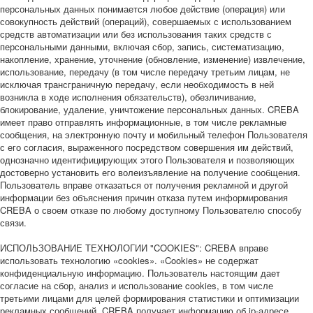
персональных данных понимается любое действие (операция) или
совокупность действий (операций), совершаемых с использованием
средств автоматизации или без использования таких средств с
персональными данными, включая сбор, запись, систематизацию,
накопление, хранение, уточнение (обновление, изменение) извлечение,
использование, передачу (в том числе передачу третьим лицам, не
исключая трансграничную передачу, если необходимость в ней
возникла в ходе исполнения обязательств), обезличивание,
блокирование, удаление, уничтожение персональных данных. CREBA
имеет право отправлять информационные, в том числе рекламные
сообщения, на электронную почту и мобильный телефон Пользователя
с его согласия, выраженного посредством совершения им действий,
однозначно идентифицирующих этого Пользователя и позволяющих
достоверно установить его волеизъявление на получение сообщения.
Пользователь вправе отказаться от получения рекламной и другой
информации без объяснения причин отказа путем информирования
CREBA о своем отказе по любому доступному Пользователю способу
связи.
ИСПОЛЬЗОВАНИЕ ТЕХНОЛОГИИ "COOKIES": CREBA вправе
использовать технологию «cookies». «Cookies» не содержат
конфиденциальную информацию. Пользователь настоящим дает
согласие на сбор, анализ и использование cookies, в том числе
третьими лицами для целей формирования статистики и оптимизации
рекламных сообщений. CREBA получает информацию об ip-адресе