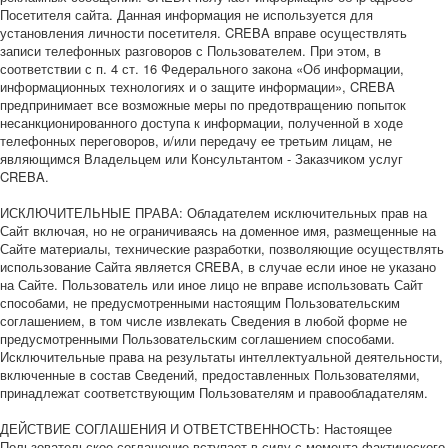
Посетителя сайта. Данная информация не используется для
установления личности посетителя. CREBA вправе осуществлять
записи телефонных разговоров с Пользователем. При этом, в
соответствии с п. 4 ст. 16 Федерального закона «Об информации,
информационных технологиях и о защите информации», CREBA
предпринимает все возможные меры по предотвращению попыток
несанкционированного доступа к информации, полученной в ходе
телефонных переговоров, и/или передачу ее третьим лицам, не
являющимся Владельцем или Консультантом - Заказчиком услуг
CREBA.
ИСКЛЮЧИТЕЛЬНЫЕ ПРАВА: Обладателем исключительных прав на
Сайт включая, но не ограничиваясь на доменное имя, размещенные на
Сайте материалы, технические разработки, позволяющие осуществлять
использование Сайта является CREBA, в случае если иное не указано
на Сайте. Пользователь или иное лицо не вправе использовать Сайт
способами, не предусмотренными настоящим Пользовательским
соглашением, в том числе извлекать Сведения в любой форме не
предусмотренными Пользовательским соглашением способами.
Исключительные права на результаты интеллектуальной деятельности,
включенные в состав Сведений, предоставленных Пользователями,
принадлежат соответствующим Пользователям и правообладателям.
ДЕЙСТВИЕ СОГЛАШЕНИЯ И ОТВЕТСТВЕННОСТЬ: Настоящее
Пользовательское соглашение вступает в силу с момента фактического