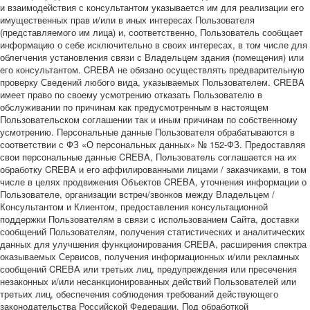
и взаимодействия с консультантом указывается им для реализации его
имущественных прав и/или в иных интересах Пользователя
(представляемого им лица) и, соответственно, Пользователь сообщает
информацию о себе исключительно в своих интересах, в том числе для
облегчения установления связи с Владельцем здания (помещения) или
его консультантом. CREBA не обязано осуществлять предварительную
проверку Сведений любого вида, указываемых Пользователем. CREBA
имеет право по своему усмотрению отказать Пользователю в
обслуживании по причинам как предусмотренным в настоящем
Пользовательском соглашении так и иным причинам по собственному
усмотрению. Персональные данные Пользователя обрабатываются в
соответствии с ФЗ «О персональных данных» № 152-ФЗ. Предоставляя
свои персональные данные CREBA, Пользователь соглашается на их
обработку CREBA и его аффилированными лицами / заказчиками, в том
числе в целях продвижения Объектов CREBA, уточнения информации о
Пользователе, организации встреч/звонков между Владельцем /
Консультантом и Клиентом, предоставления консультационной
поддержки Пользователям в связи с использованием Сайта, доставки
сообщений Пользователям, получения статистических и аналитических
данных для улучшения функционирования CREBA, расширения спектра
оказываемых Сервисов, получения информационных и/или рекламных
сообщений CREBA или третьих лиц, предупреждения или пресечения
незаконных и/или несанкционированных действий Пользователей или
третьих лиц, обеспечения соблюдения требований действующего
законодательства Российской Федерации. Под обработкой